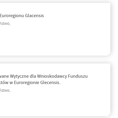
 Euroregionu Glacensis
ństwo,
wane Wytyczne dla Wnioskodawcy Funduszu
tów w Euroregionie Glecensis.
ństwo,