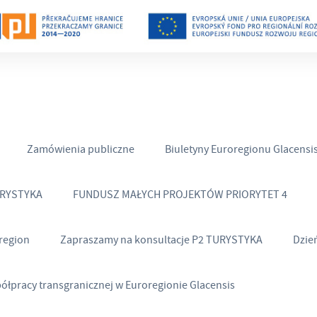
Zamówienia publiczne
Biuletyny Euroregionu Glacensi
URYSTYKA
FUNDUSZ MAŁYCH PROJEKTÓW PRIORYTET 4
region
Zapraszamy na konsultacje P2 TURYSTYKA
Dzie
półpracy transgranicznej w Euroregionie Glacensis