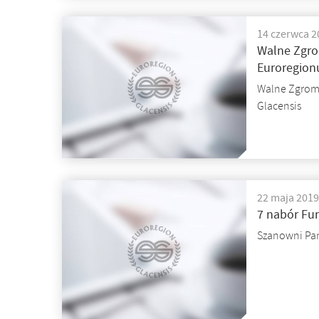
14 czerwca 2
Walne Zgro
Euroregion
Walne Zgroma
Glacensis
22 maja 2019
7 nabór Fu
Szanowni Pa