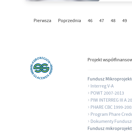
Pierwsza
Poprzednia
46
47
48
49
Projekt współfinanso
Fundusz Mikroprojek
Interreg V-A
POWT 2007-2013
PIW INTERREG III A 2
PHARE CBC 1999-200
Program Phare Cred
Dokumenty Fundusz
Fundusz mikroprojek