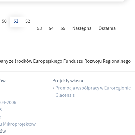
50
51
52
53
54
55
Następna
Ostatnia
wany ze środków Europejskiego Funduszu Rozwoju Regionalnego
tów
Projekty własne
Promocja współpracy w Euroregionie
Glacensis
004-2006
3
o
u Mikroprojektów
tów