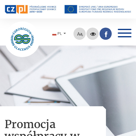
PL
Promocja
współpracy w