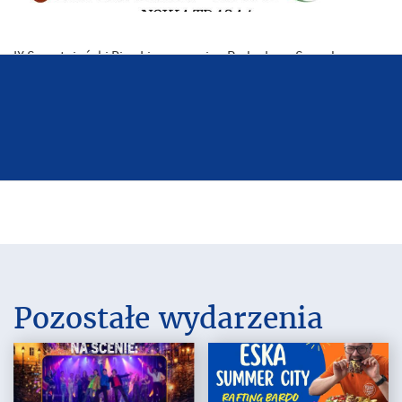
IX Szczytniański Bieg Liczyrzepy im. Radosława Szwede –
Szczytna
4 października 2025 r., start – godz. 10.00, Szczytna. Geopark
Pozostałe wydarzenia