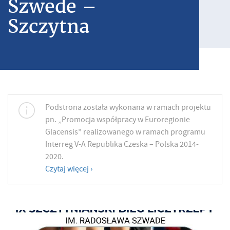
Szwede –
Szczytna
Podstrona została wykonana w ramach projektu
pn. „Promocja współpracy w Euroregionie
Glacensis” realizowanego w ramach programu
Interreg V-A Republika Czeska – Polska 2014-
2020.
Czytaj więcej ›