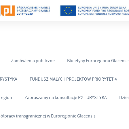
Zamówienia publiczne
Biuletyny Euroregionu Glacensi
URYSTYKA
FUNDUSZ MAŁYCH PROJEKTÓW PRIORYTET 4
region
Zapraszamy na konsultacje P2 TURYSTYKA
Dzie
półpracy transgranicznej w Euroregionie Glacensis