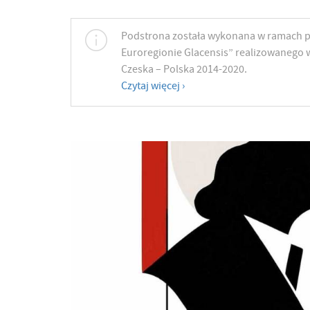
Podstrona została wykonana w ramach p
Euroregionie Glacensis” realizowanego 
Czeska – Polska 2014-2020.
Czytaj więcej ›