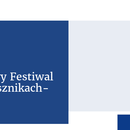
y Festiwal
sznikach-