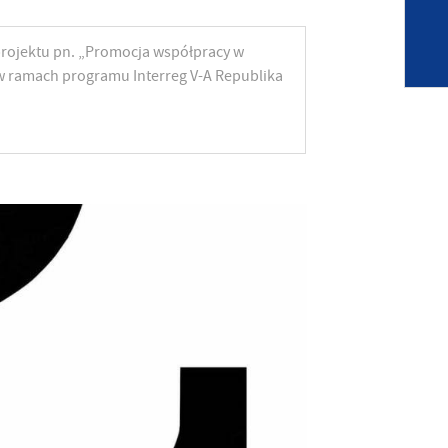
rojektu pn. „Promocja współpracy w
w ramach programu Interreg V-A Republika