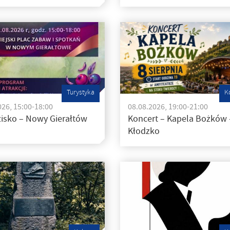
Turystyka
K
026, 15:00-18:00
08.08.2026, 19:00-21:00
isko – Nowy Gierałtów
Koncert – Kapela Bożków 
Kłodzko