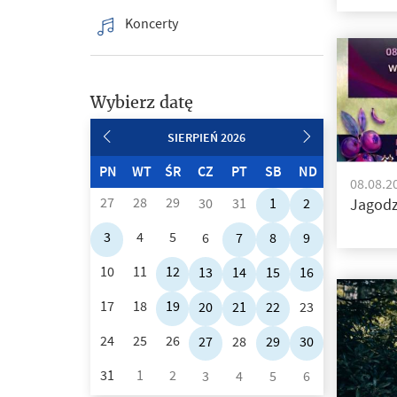
Koncerty
Wybierz datę
SIERPIEŃ 2026
PN
WT
ŚR
CZ
PT
SB
ND
08.08.2
27
28
29
Jagodz
30
31
1
2
3
4
5
6
7
8
9
10
11
12
13
14
15
16
17
18
19
20
21
22
23
24
25
26
27
28
29
30
31
1
2
3
4
5
6