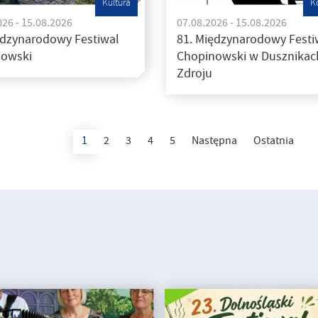
Kultura
K
026 - 15.08.2026
07.08.2026 - 15.08.2026
ędzynarodowy Festiwal
81. Międzynarodowy Festi
owski
Chopinowski w Dusznikac
Zdroju
1
2
3
4
5
Następna
Ostatnia