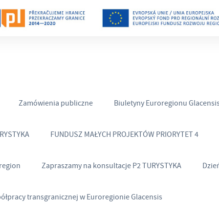
Zamówienia publiczne
Biuletyny Euroregionu Glacensi
URYSTYKA
FUNDUSZ MAŁYCH PROJEKTÓW PRIORYTET 4
region
Zapraszamy na konsultacje P2 TURYSTYKA
Dzie
półpracy transgranicznej w Euroregionie Glacensis