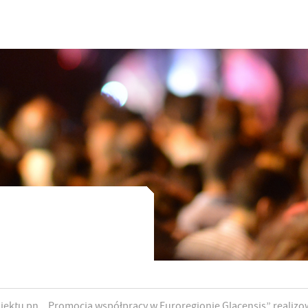
ektu pn. „Promocja współpracy w Euroregionie Glacensis” realiz