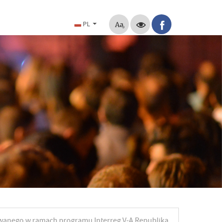
PL
owanego w ramach programu Interreg V-A Republika