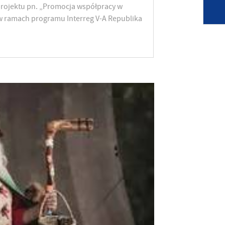
rojektu pn. „Promocja współpracy w
w ramach programu Interreg V-A Republika