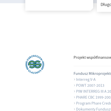
Długo
Projekt współfinanso
Fundusz Mikroprojek
Interreg V-A
POWT 2007-2013
PIW INTERREG III A 2
PHARE CBC 1999-200
Program Phare Cred
Dokumenty Fundusz