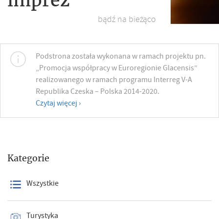
bądź na bieżąco
Podstrona została wykonana w ramach projektu pn.
„Promocja współpracy w Euroregionie Glacensis”
realizowanego w ramach programu Interreg V-A
Republika Czeska – Polska 2014-2020.
Czytaj więcej ›
Kategorie
Wszystkie
Turystyka