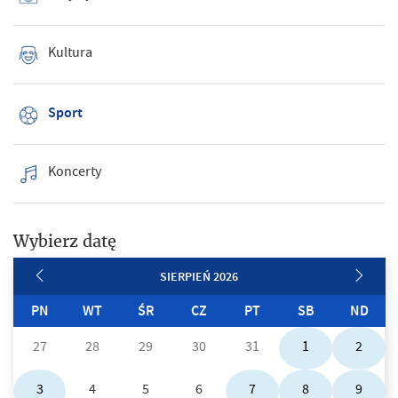
Kultura
Sport
Koncerty
Wybierz datę
SIERPIEŃ 2026
PN
WT
ŚR
CZ
PT
SB
ND
27
28
29
30
31
1
2
3
4
5
6
7
8
9