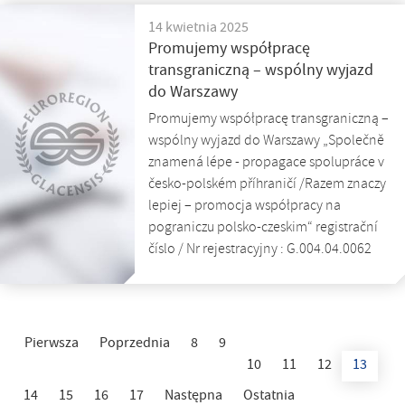
14 kwietnia 2025
Promujemy współpracę
transgraniczną – wspólny wyjazd
do Warszawy
Promujemy współpracę transgraniczną –
wspólny wyjazd do Warszawy „Společně
znamená lépe - propagace spolupráce v
česko-polském příhraničí /Razem znaczy
lepiej – promocja współpracy na
pograniczu polsko-czeskim“ registrační
číslo / Nr rejestracyjny : G.004.04.0062
Pierwsza
Poprzednia
8
9
10
11
12
13
14
15
16
17
Następna
Ostatnia