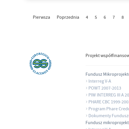
Pierwsza
Poprzednia
4
5
6
7
8
Projekt współfinanso
Fundusz Mikroprojek
Interreg V-A
POWT 2007-2013
PIW INTERREG III A 2
PHARE CBC 1999-200
Program Phare Cred
Dokumenty Fundusz
Fundusz mikroprojek