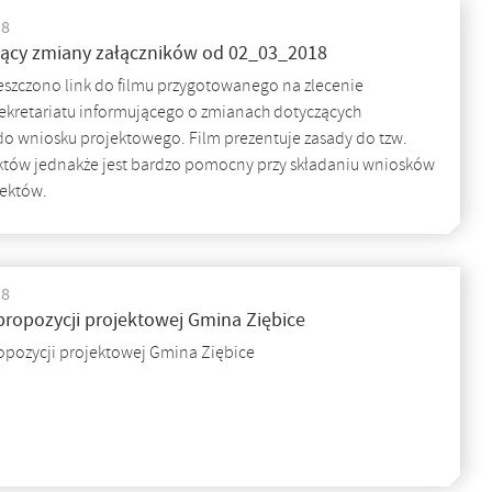
18
zący zmiany załączników od 02_03_2018
eszczono link do filmu przygotowanego na zlecenie
kretariatu informującego o zmianach dotyczących
do wniosku projektowego. Film prezentuje zasady do tzw.
któw jednakże jest bardzo pomocny przy składaniu wniosków
ektów.
18
propozycji projektowej Gmina Ziębice
opozycji projektowej Gmina Ziębice