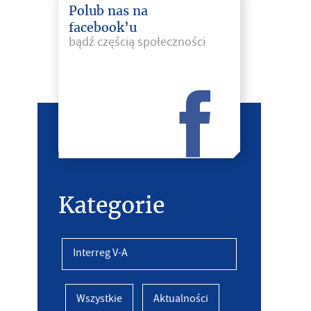
Polub nas na
facebook’u
bądź częścią społeczności
Kategorie
Interreg V-A
Wszystkie
Aktualności