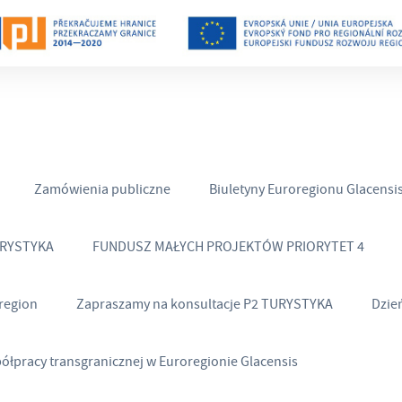
Zamówienia publiczne
Biuletyny Euroregionu Glacensi
URYSTYKA
FUNDUSZ MAŁYCH PROJEKTÓW PRIORYTET 4
region
Zapraszamy na konsultacje P2 TURYSTYKA
Dzie
półpracy transgranicznej w Euroregionie Glacensis