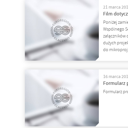
21 marca 20
Film dotyc
Poniżej zami
Wspólnego Se
załączników 
dużych proje
do mikroproj
16 marca 20
Formularz 
Formularz pr