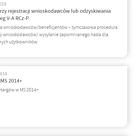
018
rzy rejestracji wnioskodawców lub odzyskiwania
reg V-A RCz-P
dla wnioskodawców/beneficjentów – tymczasowa procedura
acji wnioskodawców/ wysyłanie zapomnianego hasła dla
nych użytkowników
2018
w MS 2014+
etargów w MS 2014+