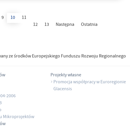
9
10
11
12
13
Następna
Ostatnia
wany ze środków Europejskiego Funduszu Rozwoju Regionalnego
tów
Projekty własne
Promocja współpracy w Euroregionie
Glacensis
004-2006
3
o
u Mikroprojektów
tów