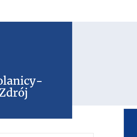
olanicy-
Zdrój