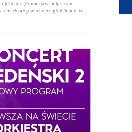
rojektu pn. „Promocja współpracy w
w ramach programu Interreg V-A Republika