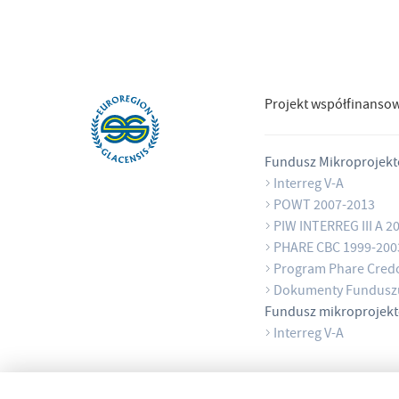
Projekt współfinanso
Fundusz Mikroprojek
Interreg V-A
POWT 2007-2013
PIW INTERREG III A 2
PHARE CBC 1999-200
Program Phare Cred
Dokumenty Fundusz
Fundusz mikroprojek
Interreg V-A