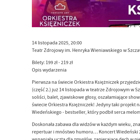
14 listopada 2025, 20:00
Teatr Zdrojowy im. Henryka Wieniawskiego w Szcz
Bilety: 199 zł - 219 zł
Opis wydarzenia
Pierwsza na świecie Orkiestra Księżniczek przyjedz
(część 2.) już 14 listopada w teatrze Zdrojowym w 
soliści, balet, zjawiskowe głosy, oszałamiające sho
świecie Orkiestra Księżniczek! Jedyny taki projekt 
Wiedeńskiego - bestseller, który podbił serca mel
Doskonała zabawa dla widzów w każdym wieku, znak
repertuar i mnóstwo humoru… Koncert Wiedeński 2 (
wspaniała uczta dla zmysłów, zapierające dech w pi