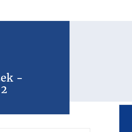
zek -
 2