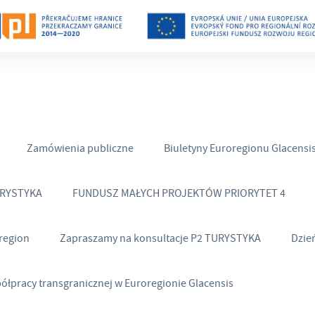
Zamówienia publiczne
Biuletyny Euroregionu Glacensi
URYSTYKA
FUNDUSZ MAŁYCH PROJEKTÓW PRIORYTET 4
region
Zapraszamy na konsultacje P2 TURYSTYKA
Dzie
półpracy transgranicznej w Euroregionie Glacensis