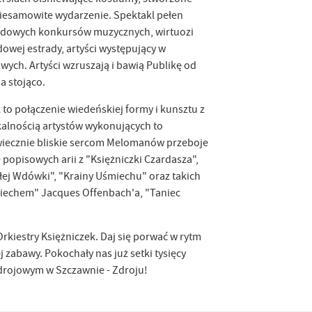
niesamowite wydarzenie. Spektakl pełen
rodowych konkursów muzycznych, wirtuozi
dowej estrady, artyści występujący w
wych. Artyści wzruszają i bawią Publikę od
a stojąco.
k to połączenie wiedeńskiej formy i kunsztu z
alnością artystów wykonujących to
wiecznie bliskie sercom Melomanów przeboje
 popisowych arii z "Księżniczki Czardasza",
ej Wdówki", "Krainy Uśmiechu" oraz takich
śmiechem" Jacques Offenbach'a, "Taniec
rkiestry Księżniczek. Daj się porwać w rytm
 zabawy. Pokochały nas już setki tysięcy
Zdrojowym w Szczawnie - Zdroju!