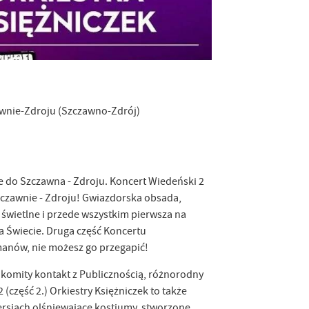
awnie-Zdroju (Szczawno-Zdrój)
ie do Szczawna - Zdroju. Koncert Wiedeński 2
Szczawnie - Zdroju! Gwiazdorska obsada,
w świetlne i przede wszystkim pierwsza na
na Świecie. Druga część Koncertu
omanów, nie możesz go przegapić!
omity kontakt z Publicznością, różnorodny
część 2.) Orkiestry Księżniczek to także
ersiach olśniewające kostiumy, stworzone