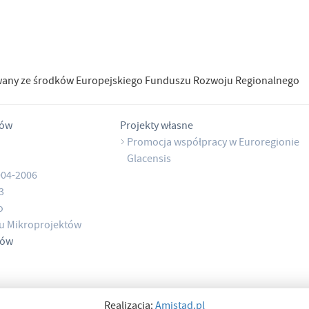
wany ze środków Europejskiego Funduszu Rozwoju Regionalnego
tów
Projekty własne
Promocja współpracy w Euroregionie
Glacensis
004-2006
3
o
u Mikroprojektów
tów
Realizacja:
Amistad.pl