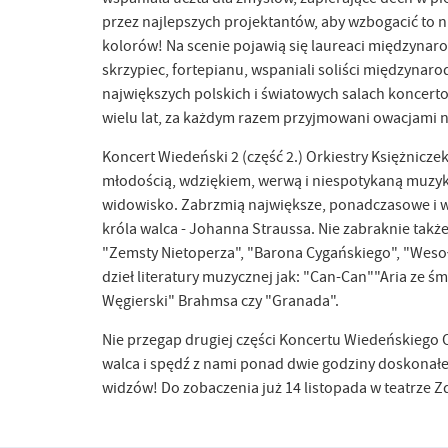
przez najlepszych projektantów, aby wzbogacić to 
kolorów! Na scenie pojawią się laureaci międzyna
skrzypiec, fortepianu, wspaniali soliści międzynaro
największych polskich i światowych salach koncerto
wielu lat, za każdym razem przyjmowani owacjami n
Koncert Wiedeński 2 (część 2.) Orkiestry Księżnicze
młodością, wdziękiem, werwą i niespotykaną muzyk
widowisko. Zabrzmią największe, ponadczasowe i 
króla walca - Johanna Straussa. Nie zabraknie także
"Zemsty Nietoperza", "Barona Cygańskiego", "Wesoł
dzieł literatury muzycznej jak: "Can-Can""Aria ze 
Węgierski" Brahmsa czy "Granada".
Nie przegap drugiej części Koncertu Wiedeńskiego O
walca i spędź z nami ponad dwie godziny doskonałej
widzów! Do zobaczenia już 14 listopada w teatrze 