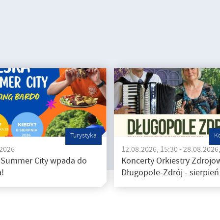
Turystyka
K
.2026
12.08.2026, 15:30 - 28.08.2026
 Summer City wpada do
Koncerty Orkiestry Zdrojow
!
Długopole-Zdrój - sierpień