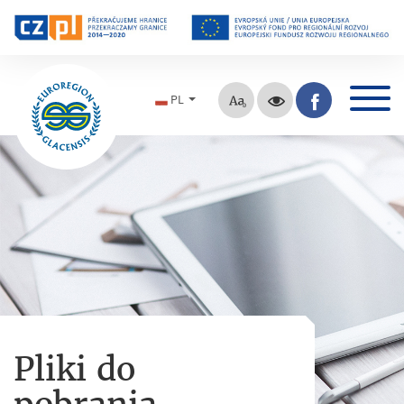
PL
Pliki do
pobrania