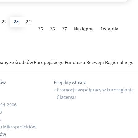
22
23
24
25
26
27
Następna
Ostatnia
wany ze środków Europejskiego Funduszu Rozwoju Regionalnego
tów
Projekty własne
Promocja współpracy w Euroregionie
Glacensis
004-2006
3
o
u Mikroprojektów
tów