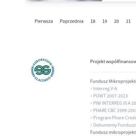
Pierwsza
Poprzednia
18
19
20
21
Projekt współfinanso
Fundusz Mikroprojek
Interreg V-A
POWT 2007-2013
PIW INTERREG III A 2
PHARE CBC 1999-200
Program Phare Cred
Dokumenty Fundusz
Fundusz mikroprojek