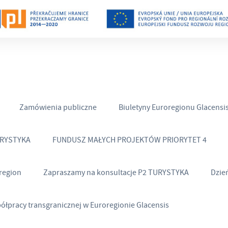
Zamówienia publiczne
Biuletyny Euroregionu Glacensi
URYSTYKA
FUNDUSZ MAŁYCH PROJEKTÓW PRIORYTET 4
region
Zapraszamy na konsultacje P2 TURYSTYKA
Dzie
półpracy transgranicznej w Euroregionie Glacensis