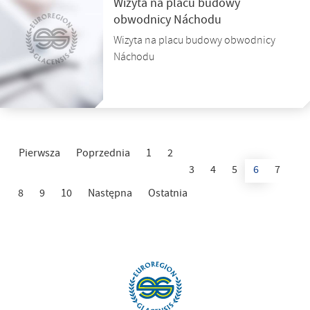
Wizyta na placu budowy
obwodnicy Náchodu
Wizyta na placu budowy obwodnicy
Náchodu
Pierwsza
Poprzednia
1
2
3
4
5
6
7
8
9
10
Następna
Ostatnia