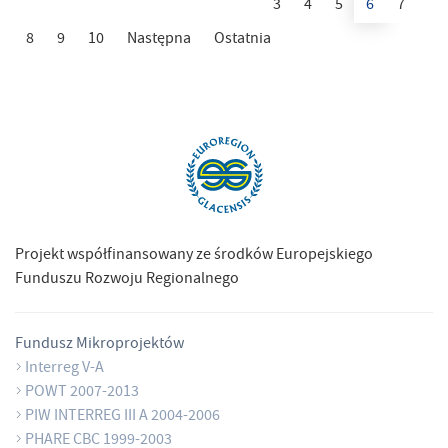
3
4
5
6
7
8
9
10
Następna
Ostatnia
Projekt współfinansowany ze środków Europejskiego
Funduszu Rozwoju Regionalnego
Fundusz Mikroprojektów
Interreg V-A
POWT 2007-2013
PIW INTERREG III A 2004-2006
PHARE CBC 1999-2003