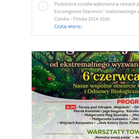
Podstrona została wykonana w ramach p
Euroregionie Glacensis” realizowanego 
Czeska – Polska 2014-2020.
Czytaj więcej ›