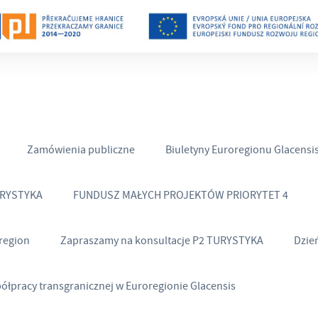
Zamówienia publiczne
Biuletyny Euroregionu Glacensi
URYSTYKA
FUNDUSZ MAŁYCH PROJEKTÓW PRIORYTET 4
region
Zapraszamy na konsultacje P2 TURYSTYKA
Dzie
półpracy transgranicznej w Euroregionie Glacensis