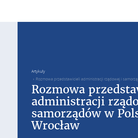
Artykuły
Rozmowa przedstawicieli administracji rządowej i samor
Rozmowa przedstaw
administracji rządo
samorządów w Pol
Wrocław