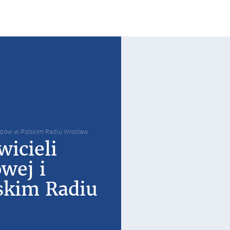
ządów w Polskim Radiu Wrocław
icieli
wej i
skim Radiu