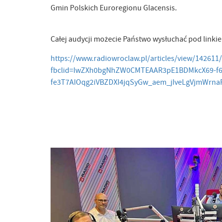
Gmin Polskich Euroregionu Glacensis.
Całej audycji możecie Państwo wysłuchać pod linki
https://www.radiowroclaw.pl/articles/view/14261
fbclid=IwZXh0bgNhZW0CMTEAAR3pE1BDMkcX69-f6
fe3T7AIOqg2iVBZDXI4jqSyGw_aem_jIveLgVjmWrn