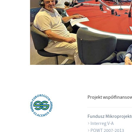
Projekt współfinanso
Fundusz Mikroprojek
Interreg V-A
POWT 2007-2013