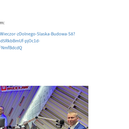
em:
1/Wieczor-zDolnego-Slaska-Budowa-S8?
d5RkbBmUf-pjOc1d-
aFNmfBdcdQ