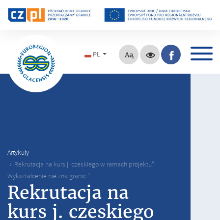
PL
Artykuły
Rekrutacja na kurs j. czeskiego w ramach projektu"
Wykształcenie nie zna granic "
Rekrutacja na
kurs j. czeskiego