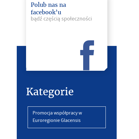
Polub nas na
facebook’u
bądź częścią społeczności
Kategorie
Promocja współpracy w
Euroregionie Glacensis