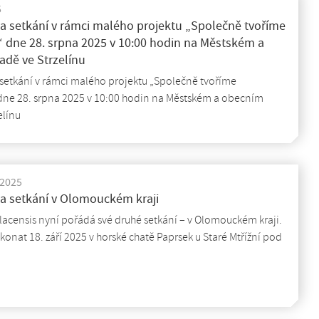
5
a setkání v rámci malého projektu „Společně tvoříme
 dne 28. srpna 2025 v 10:00 hodin na Městském a
adě ve Strzelínu
setkání v rámci malého projektu „Společně tvoříme
dne 28. srpna 2025 v 10:00 hodin na Městském a obecním
elínu
 2025
a setkání v Olomouckém kraji
lacensis nyní pořádá své druhé setkání – v Olomouckém kraji.
konat 18. září 2025 v horské chatě Paprsek u Staré Mtřížní pod