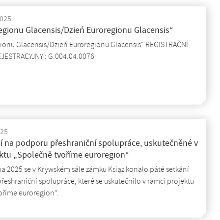
2025
egionu Glacensis/Dzień Euroregionu Glacensis“
ionu Glacensis/Dzień Euroregionu Glacensis“ REGISTRAČNÍ
EJESTRACYJNY : G.004.04.0076
025
í na podporu přeshraniční spolupráce, uskutečněné v
ektu „Společně tvoříme euroregion“
na 2025 se v Krywském sále zámku Książ konalo páté setkání
eshraniční spolupráce, které se uskutečnilo v rámci projektu
oříme euroregion“.