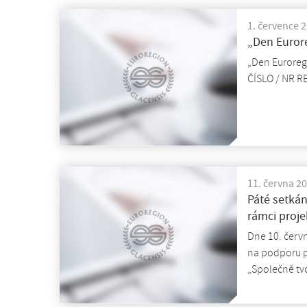
1. července 
„Den Euror
„Den Euroreg
ČÍSLO / NR R
11. června 2
Páté setkán
rámci proj
Dne 10. červ
na podporu př
„Společně tv