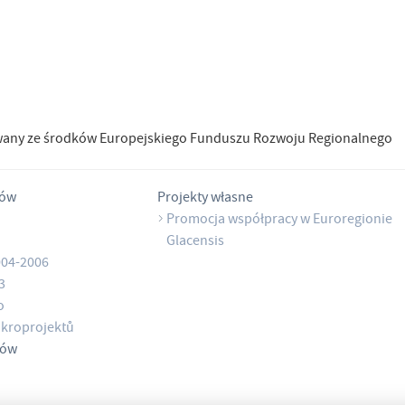
wany ze środków Europejskiego Funduszu Rozwoju Regionalnego
tów
Projekty własne
Promocja współpracy w Euroregionie
Glacensis
004-2006
3
o
kroprojektů
tów