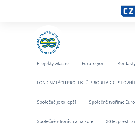
Projekty własne
Euroregion
Kontakt
FOND MALÝCH PROJEKTŮ PRIORITA 2 CESTOVNÍ
Společně je to lepší
Společně tvoříme Eur
Společně v horách a na kole
30 let přeshra