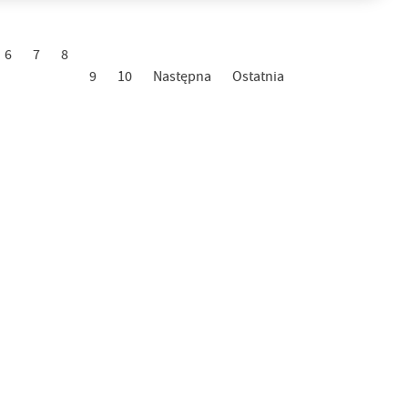
6
7
8
9
10
Następna
Ostatnia