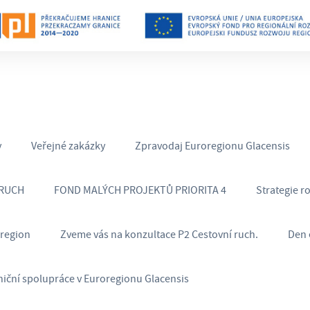
y
Veřejné zakázky
Zpravodaj Euroregionu Glacensis
 RUCH
FOND MALÝCH PROJEKTŮ PRIORITA 4
Strategie r
oregion
Zveme vás na konzultace P2 Cestovní ruch.
Den 
niční spolupráce v Euroregionu Glacensis