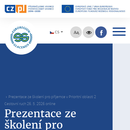
CS
Prezentace ze školení pro příjemce v Prioritní oblasti 2
Cestovní ruch 26. 5. 2026 online
Prezentace ze
školení pro