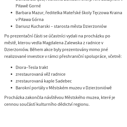
Piławě Gorné
Barbara Mazur, ředitelka Mateřské školy Tęczowa Kraina
v Piława Górna
Dariusz Kucharski – starosta města Dzierżoniów
Po prezentační části se účastníci vydali na procházku po
městě, kterou vedla Magdalena Zalewska z radnice v
Dzierżoniów. Během akce byly prezentovány mimo jiné
realizované investice v rámci přeshraniční spolupráce, včetně:
Diora–Tesla trakt
zrestaurovaná věž radnice
zrestaurovaná kaple Sadebec
Barokní portály v Městském muzeu v Dzierżoniówě
Procházka zakončila návštěvou Městského muzea, které je
cennou součástí kulturního dědictví regionu.