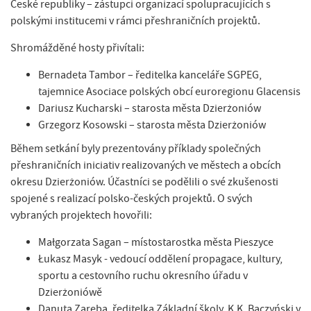
České republiky – zástupci organizací spolupracujících s
polskými institucemi v rámci přeshraničních projektů.
Shromážděné hosty přivítali:
Bernadeta Tambor – ředitelka kanceláře SGPEG,
tajemnice Asociace polských obcí euroregionu Glacensis
Dariusz Kucharski – starosta města Dzierżoniów
Grzegorz Kosowski – starosta města Dzierżoniów
Během setkání byly prezentovány příklady společných
přeshraničních iniciativ realizovaných ve městech a obcích
okresu Dzierżoniów. Účastníci se podělili o své zkušenosti
spojené s realizací polsko-českých projektů. O svých
vybraných projektech hovořili:
Małgorzata Sagan – místostarostka města Pieszyce
Łukasz Masyk - vedoucí oddělení propagace, kultury,
sportu a cestovního ruchu okresního úřadu v
Dzierżoniówě
Danuta Zaręba, ředitelka Základní školy. K.K. Baczyński v