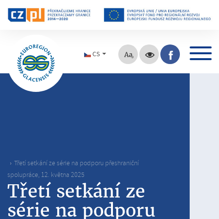
CS
Třetí setkání ze série na podporu přeshraniční
spolupráce, 12. května 2025
Třetí setkání ze
série na podporu