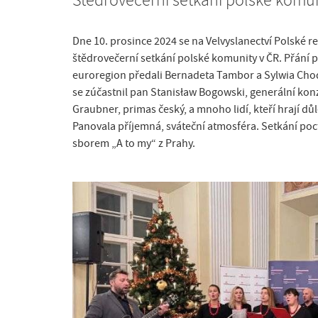
Štědrovečerní setkání polské komun
Dne 10. prosince 2024 se na Velvyslanectví Polské r
štědrovečerní setkání polské komunity v ČR. Přání
euroregion předali Bernadeta Tambor a Sylwia Chod
se zúčastnil pan Stanisław Bogowski, generální konz
Graubner, primas český, a mnoho lidí, kteří hrají důl
Panovala příjemná, sváteční atmosféra. Setkání poc
sborem „A to my“ z Prahy.