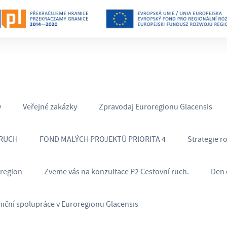
y
Veřejné zakázky
Zpravodaj Euroregionu Glacensis
 RUCH
FOND MALÝCH PROJEKTŮ PRIORITA 4
Strategie r
oregion
Zveme vás na konzultace P2 Cestovní ruch.
Den 
niční spolupráce v Euroregionu Glacensis