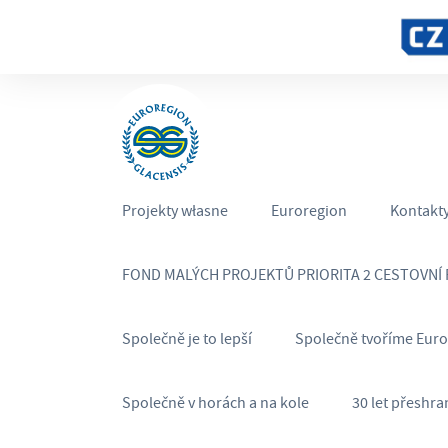
Projekty własne
Euroregion
Kontakt
FOND MALÝCH PROJEKTŮ PRIORITA 2 CESTOVNÍ
Společně je to lepší
Společně tvoříme Eur
Společně v horách a na kole
30 let přeshra