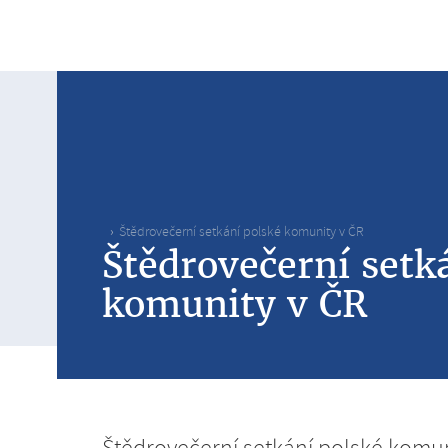
Štědrovečerní setkání polské komunity v ČR
Štědrovečerní setk
komunity v ČR