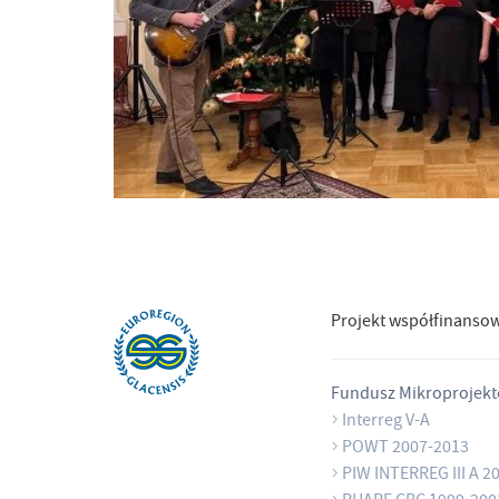
Projekt współfinanso
Fundusz Mikroprojek
Interreg V-A
POWT 2007-2013
PIW INTERREG III A 2