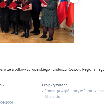
wany ze środków Europejskiego Funduszu Rozwoju Regionalnego
tów
Projekty własne
Promocja współpracy w Euroregionie
Glacensis
004-2006