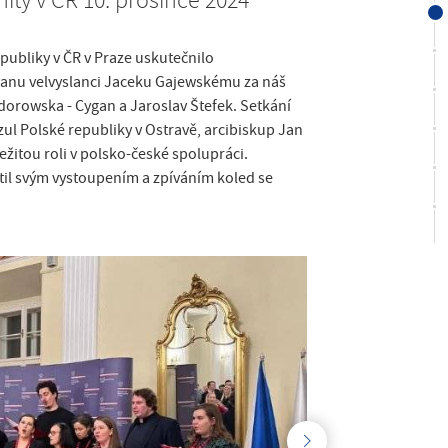
ity v ČR 10. prosince 2024
epubliky v ČR v Praze uskutečnilo
 panu velvyslanci Jaceku Gajewskému za náš
orowska - Cygan a Jaroslav Štefek. Setkání
ul Polské republiky v Ostravě, arcibiskup Jan
ežitou roli v polsko-české spolupráci.
til svým vystoupením a zpíváním koled se