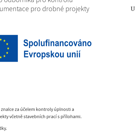
o odborníka pro kontrolu
okumentace pro drobné projekty
U
nalce za účelem kontroly úplnosti a
kty včetně stavebních prací s přílohami.
dky.