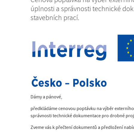
Cenová poptávka na výběr externíh
úplnosti a správnosti technické d
stavebních prací.
Dámy a pánové,
předkládáme cenovou poptávku na výběr externího z
správnosti technické dokumentace pro drobné proje
Zveme vás k přečtení dokumentů a předložení nabí