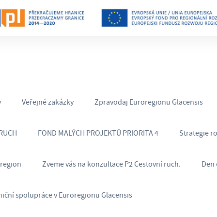
y
Veřejné zakázky
Zpravodaj Euroregionu Glacensis
 RUCH
FOND MALÝCH PROJEKTŮ PRIORITA 4
Strategie r
oregion
Zveme vás na konzultace P2 Cestovní ruch.
Den 
niční spolupráce v Euroregionu Glacensis