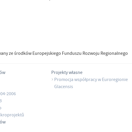
wany ze środków Europejskiego Funduszu Rozwoju Regionalnego
tów
Projekty własne
Promocja współpracy w Euroregionie
Glacensis
004-2006
3
o
kroprojektů
tów