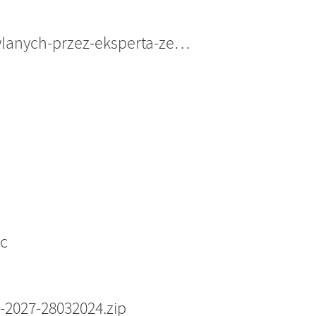
zal-nr-2-kontrola-robot-budowlanych-przez-eksperta-zewnetrznego.doc
oc
-2027-28032024.zip