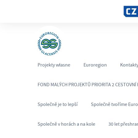
Projekty własne
Euroregion
Kontakt
FOND MALÝCH PROJEKTŮ PRIORITA 2 CESTOVNÍ
Společně je to lepší
Společně tvoříme Eur
Společně v horách a na kole
30 let přeshra