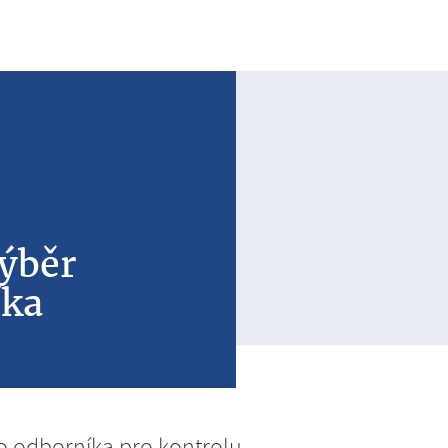
výběr
íka