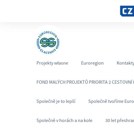
Projekty własne
Euroregion
Kontakt
FOND MALÝCH PROJEKTŮ PRIORITA 2 CESTOVNÍ
Společně je to lepší
Společně tvoříme Eur
Společně v horách a na kole
30 let přeshra