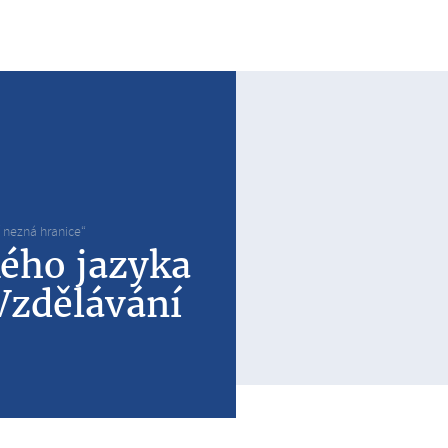
 nezná hranice“
ého jazyka
Vzdělávání