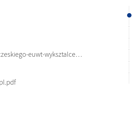
rekrutacja-wstepna-na-kurs-j-czeskiego-euwt-wyksztalcenie-.pdf
pl.pdf