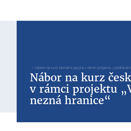
Nábor na kurz českého jazyka v rámci projektu „Vzdělávání
Nábor na kurz česk
v rámci projektu „
nezná hranice“