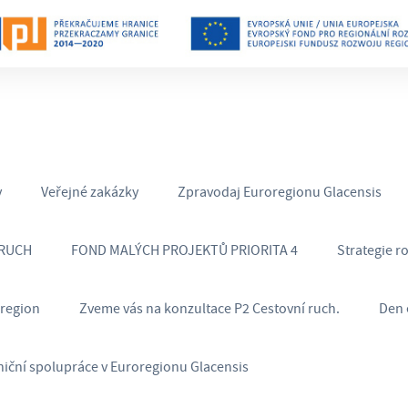
y
Veřejné zakázky
Zpravodaj Euroregionu Glacensis
 RUCH
FOND MALÝCH PROJEKTŮ PRIORITA 4
Strategie r
oregion
Zveme vás na konzultace P2 Cestovní ruch.
Den 
niční spolupráce v Euroregionu Glacensis