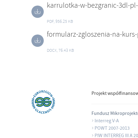
karrulotka-w-bezgranic-3dl-pl-
PDF, 956.25 KB
formularz-zgloszenia-na-kurs-
DOCX, 76.43 KB
Projekt współfinanso
Fundusz Mikroprojek
Interreg V-A
POWT 2007-2013
PIW INTERREG III A 2