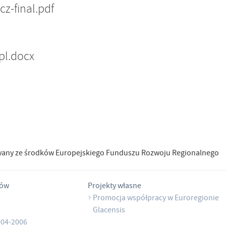
cz-final.pdf
pl.docx
wany ze środków Europejskiego Funduszu Rozwoju Regionalnego
tów
Projekty własne
Promocja współpracy w Euroregionie
Glacensis
004-2006