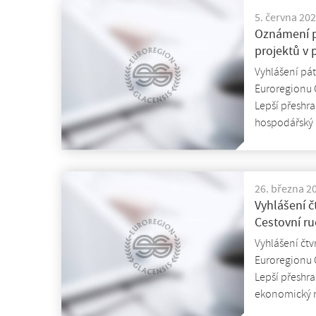
5. června 20
Oznámení p
projektů v p
Vyhlášení pát
Euroregionu G
Lepší přeshra
hospodářský 
26. března 2
Vyhlášení č
Cestovní r
Vyhlášení čtv
Euroregionu G
Lepší přeshra
ekonomický r