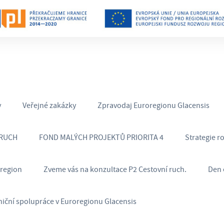
y
Veřejné zakázky
Zpravodaj Euroregionu Glacensis
 RUCH
FOND MALÝCH PROJEKTŮ PRIORITA 4
Strategie r
oregion
Zveme vás na konzultace P2 Cestovní ruch.
Den 
niční spolupráce v Euroregionu Glacensis