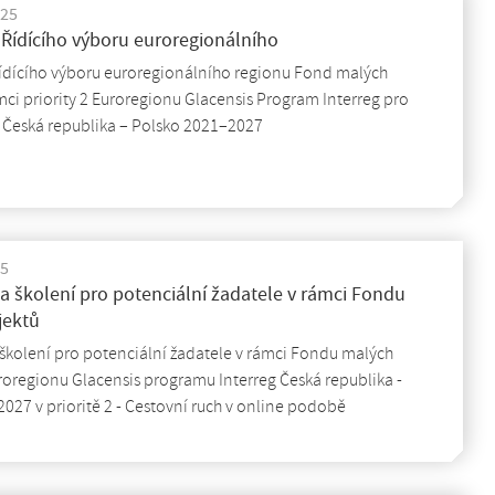
025
 Řídícího výboru euroregionálního
Řídícího výboru euroregionálního regionu Fond malých
mci priority 2 Euroregionu Glacensis Program Interreg pro
h Česká republika – Polsko 2021–2027
25
 školení pro potenciální žadatele v rámci Fondu
jektů
školení pro potenciální žadatele v rámci Fondu malých
roregionu Glacensis programu Interreg Česká republika -
027 v prioritě 2 - Cestovní ruch v online podobě