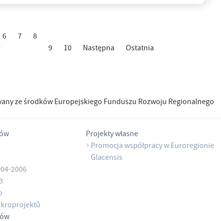
6
7
8
9
10
Następna
Ostatnia
wany ze środków Europejskiego Funduszu Rozwoju Regionalnego
tów
Projekty własne
Promocja współpracy w Euroregionie
Glacensis
004-2006
3
o
kroprojektů
tów