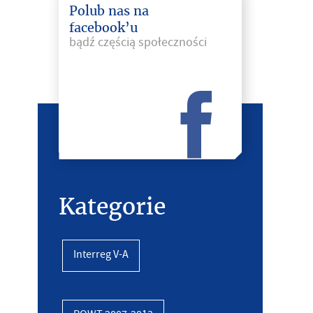
Polub nas na
facebook’u
bądź częścią społeczności
Kategorie
Interreg V-A