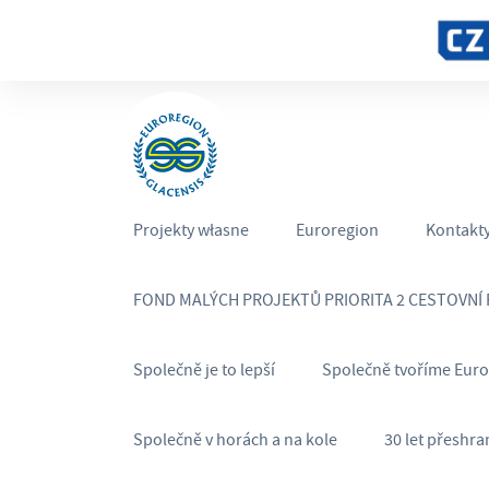
Projekty własne
Euroregion
Kontakt
FOND MALÝCH PROJEKTŮ PRIORITA 2 CESTOVNÍ
Společně je to lepší
Společně tvoříme Eur
Společně v horách a na kole
30 let přeshra