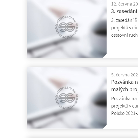
12. června 2
3. zasedání
3. zasedání 
projektů v rá
cestovní ruc
5. června 20
Pozvánka na
malých pro
Pozvánka na 
projektů v eu
Polsko 2021-2