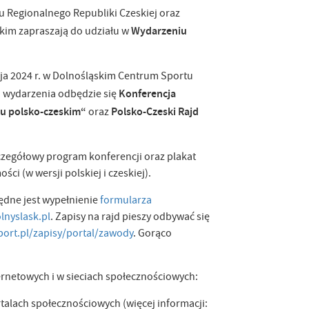
 Regionalnego Republiki Czeskiej oraz
Wydarzeniu
ckim zapraszają do udziału w
ja 2024 r. w Dolnośląskim Centrum Sportu
Konferencja
h wydarzenia odbędzie się
czu polsko-czeskim“
Polsko-Czeski Rajd
oraz
zegółowy program konferencji oraz plakat
ci (w wersji polskiej i czeskiej).
będne jest wypełnienie
formularza
lnyslask.pl
. Zapisy na rajd pieszy odbywać się
port.pl/zapisy/portal/zawody
. Gorąco
rnetowych i w sieciach społecznościowych:
portalach społecznościowych (więcej informacji: