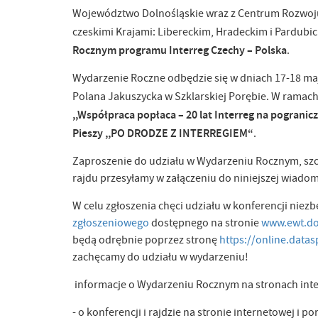
Województwo Dolnośląskie wraz z Centrum Rozwoju
czeskimi Krajami: Libereckim, Hradeckim i Pardubi
Rocznym programu Interreg Czechy – Polska
.
Wydarzenie Roczne odbędzie się w dniach 17-18 ma
Polana Jakuszycka w Szklarskiej Porębie. W ramac
,,Współpraca popłaca – 20 lat Interreg na pograni
Pieszy ,,PO DRODZE Z INTERREGIEM“
.
Zaproszenie do udziału w Wydarzeniu Rocznym, szc
rajdu przesyłamy w załączeniu do niniejszej wiadomoś
W celu zgłoszenia chęci udziału w konferencji niez
zgłoszeniowego
dostępnego na stronie
www.ewt.do
będą odrębnie poprzez stronę
https://online.datas
zachęcamy do udziału w wydarzeniu!
informacje o Wydarzeniu Rocznym na stronach inte
- o konferencji i rajdzie na stronie internetowej i 