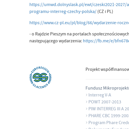
https://umwd.dolnyslask.pl/ewt/czeski2021-2027/a
programu-interreg-czechy-polska/
(CZ i PL)
https://www.cz-pl.eu/pl/blog/66/wydarzenie-rocz
- o Rajdzie Pieszym na portalach społecznościowych
następującego wydarzenia:
https://fb.me/e/bfn67
Projekt współfinanso
Fundusz Mikroprojek
Interreg V-A
POWT 2007-2013
PIW INTERREG III A 2
PHARE CBC 1999-200
Program Phare Cred