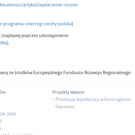
ktualnosci/artykul/wydarzenie-roczne-
ne-programu-interreg-czechy-polska
)
 (najlepiej poprzez udostępnienie
8d8q
).
wany ze środków Europejskiego Funduszu Rozwoju Regionalnego
tów
Projekty własne
Promocja współpracy w Euroregionie
Glacensis
004-2006
3
o