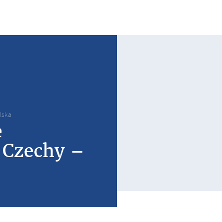
lska
e
 Czechy –